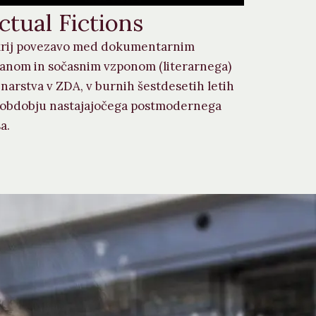
ctual Fictions
rij povezavo med dokumentarnim
anom in sočasnim vzponom (literarnega)
narstva v ZDA, v burnih šestdesetih letih
v obdobju nastajajočega postmodernega
a.