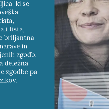
jica, ki se
loveška
tista,
li tista,
e briljantna
narave in
njenih zgodb.
la deležna
ene zgodbe pa
zikov.