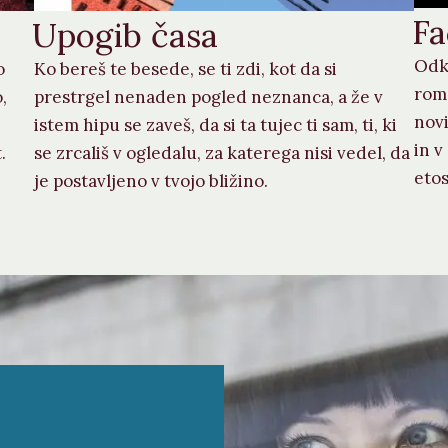
Fa
Upogib časa
Odk
o
Ko bereš te besede, se ti zdi, kot da si
rom
,
prestrgel nenaden pogled neznanca, a že v
novi
istem hipu se zaveš, da si ta tujec ti sam, ti, ki
in 
.
se zrcališ v ogledalu, za katerega nisi vedel, da
etos
je postavljeno v tvojo bližino.