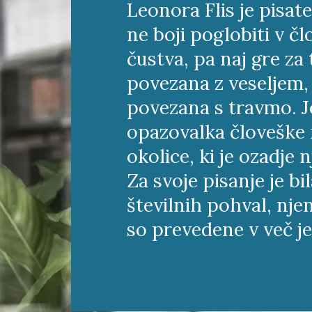
Leonora Flis je pisatel
ne boji poglobiti v č
čustva, pa naj gre za 
povezana z veseljem, a
povezana s travmo. J
opazovalka človeške 
okolice, ki je ozadje 
Za svoje pisanje je bi
številnih pohval, nj
so prevedene v več je